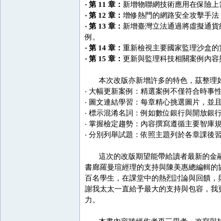
‧ 第 11 章：
新增物聯網技術應用在保險上
‧ 第 12 章：
增修熱門的網路安全攻擊手法
‧ 第 13 章：
新增臺灣立法通過將虛擬通貨
例。
‧ 第 14 章：
重新檢視主要國家監理沙盒的
‧ 第 15 章：
更新與監理科技相關案例內容
本次改版亦新增許多的特色，茲整理
‧ 大幅更新案例：精選案例不僅符合時事
‧ 圖文連結學習：每章精心挑選圖片，並
‧ 標示混淆名詞：例如數位銀行與開放銀
‧ 掌握檢定趨勢：內容撰寫遵循主要智庫
‧ 分別列舉試題：依照主題列於各章課後
這次的改版期望能帶給讀者最新的金融
書廊羅曼瑄經理的支持與陳美惠總編輯的
百名學生，在課堂中的熱烈討論與回饋，
謝我太太一直給予最大的支持與包容，我
力。