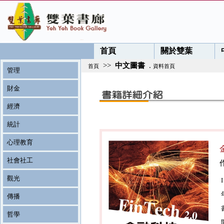
首頁
關於雙葉
>>
中文圖書
.
首頁
資料首頁
管理
財金
經濟
統計
心理教育
社會社工
觀光
傳播
哲學