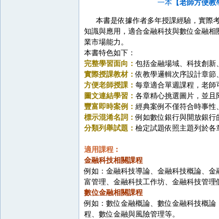
一本
【老師方便教
本書是依據作者多年授課經驗，實際考
知識與應用，適合金融科技與數位金融相
業市場能力。
本書特色如下：
完整學習面向：
包括金融場域、科技創新
實際授課教材：
依教學邏輯次序設計章節
方便老師授課：
每章適合單週課程，老師
圖文連結學習：
各章精心挑選圖片，並且
豐富即時案例：
經典案例不僅符合時事性
標示混淆名詞：
例如數位銀行與開放銀行
分類列舉試題：
檢定試題依照主題列於各
適用課程︰
金融科技相關課程
例如：金融科技導論、金融科技概論、金
富管理、金融科技工作坊、金融科技管理
數位金融相關課程
例如：數位金融概論、數位金融科技概論
程、數位金融與風險管理等。