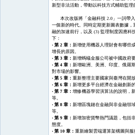
新型非法活動，帶動以科技方式輔助監理
本次改版將「金融科技 2.0」一詞帶
一個新的時代。同時定期更新圖表數據，重
融的加速前行，以及 (3) 監理制度因
下：
‧ 第 2 章：
新增使用機器人理財會有哪些
增長的原因。
‧ 第 3 章：
新增螞蟻金服公司被中國政府
‧ 第 4 章：
新增歐洲、美洲、印度、俄羅
對市場的影響。
‧ 第 5 章：
重新整理主要國家與臺灣在開
‧ 第 6 章：
新增更多平台經濟在金融創新
‧ 第 7 章：
增修機器學習演算法的說明，
等。
‧ 第 8 章：
新增區塊鏈在金融與非金融領
等。
‧ 第 9 章：
新增加密貨幣熱門議題，包括
態度。
‧ 第 10 章：
重新繪製雲端運算架構圖與服