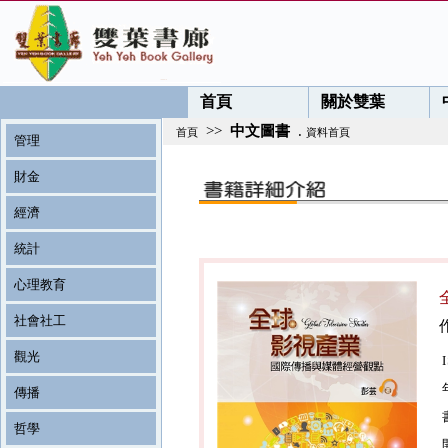
首頁
關於雙葉
>>
中文圖書
.
首頁
資料首頁
管理
財金
經濟
統計
心理教育
社會社工
觀光
傳播
哲學