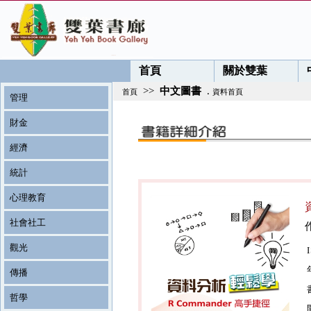
首頁
關於雙葉
>>
中文圖書
.
首頁
資料首頁
管理
財金
經濟
統計
心理教育
社會社工
觀光
傳播
哲學