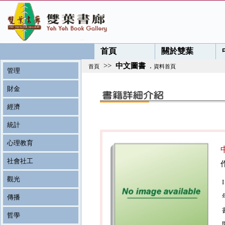
首頁
關於雙葉
>>
中文圖書
.
首頁
資料首頁
管理
財金
經濟
統計
心理教育
社會社工
觀光
傳播
哲學