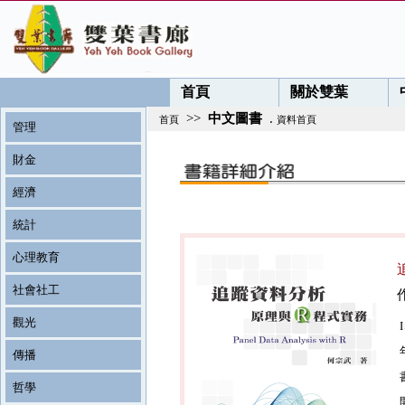
首頁
關於雙葉
>>
中文圖書
.
首頁
資料首頁
管理
財金
經濟
統計
心理教育
社會社工
觀光
傳播
哲學