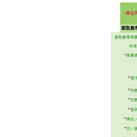
~本公
索取教
索取教學用
作者
*
索書
*
電
*
任
*
任
*
系
*
專任
*
日／