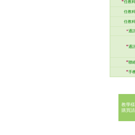
*
任教科
任教科
任教科
*
通
*
通
*
聯
*
手
教學樣
購買請