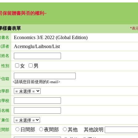
司保留贈書與否的權利~
學樣書表單
*表
Economics 3/E 2022 (Global Edition)
書書名
Acemoglu/Laibson/List
/譯者
者姓名
女
男
性別
子信箱
<請填您目前使用的E-mail>
教學群
教學校
所名稱
／兼任
日間部
夜間部
其他 其他說明
夜間部