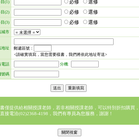
必修
選修
目(1)
必修
選修
目(2)
必修
選修
目(3)
訊城市
訊地址
郵遞區號：
<請確實填寫，當您需要樣書，我們將依此地址寄送>
絡電話
分機:
機號碼
書僅提供給相關授課老師，若非相關授課老師，可以特別折扣購買
直接電洽(02)2368-4198，我們有專員為您服務，謝謝！