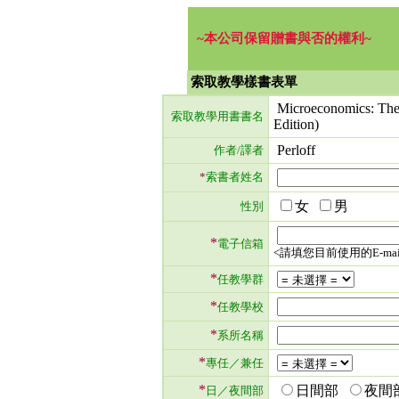
~本公司保留贈書與否的權利~
索取教學樣書表單
Microeconomics: Theo
索取教學用書書名
Edition)
Perloff
作者/譯者
*
索書者姓名
女
男
性別
*
電子信箱
<請填您目前使用的E-mai
*
任教學群
*
任教學校
*
系所名稱
*
專任／兼任
*
日間部
夜間
日／夜間部