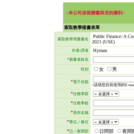
~本公司保留贈書與否的權利~
索取教學樣書表單
Public Finance: A Con
索取教學用書書名
2021 (USE)
Hyman
作者/譯者
*
索書者姓名
女
男
性別
*
電子信箱
<請填您目前使用的E-mai
*
任教學群
*
任教學校
*
系所名稱
*
專任／兼任
*
日間部
夜間
日／夜間部