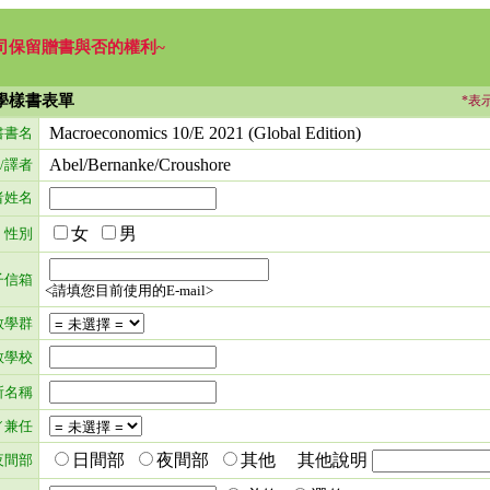
司保留贈書與否的權利~
學樣書表單
*表
Macroeconomics 10/E 2021 (Global Edition)
書書名
Abel/Bernanke/Croushore
/譯者
者姓名
女
男
性別
子信箱
<請填您目前使用的E-mail>
教學群
教學校
所名稱
／兼任
日間部
夜間部
其他 其他說明
夜間部