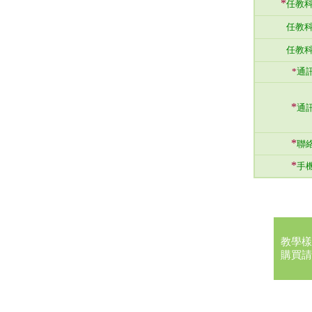
*
任教科
任教科
任教科
*
通
*
通
*
聯
*
手
教學樣
購買請