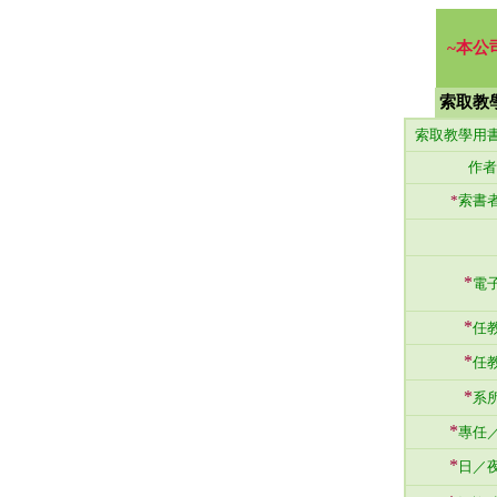
~本公
索取教
索取教學用
作者
*
索書
*
電
*
任
*
任
*
系
*
專任
*
日／