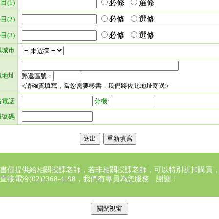
必修
選修
目(1)
必修
選修
目(2)
必修
選修
目(3)
訊城市
訊地址
郵遞區號：
<請確實填寫，當您需要樣書，我們將依此地址寄送>
絡電話
分機:
機號碼
書僅提供給相關授課老師，若非相關授課老師，可以特別折扣購買
直接電洽(02)2368-4198，我們有專員為您服務，謝謝！