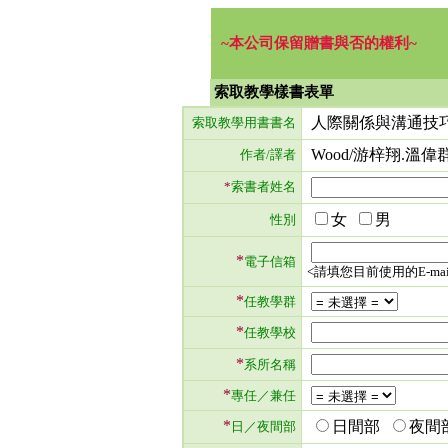
~本公司保留贈書與否的權利~
索取教學樣書表單
人際關係與溝通技巧 第三版 2
索取教學用書書名
Wood/游梓翔.溫偉
作者/譯者
*
索書者姓名
女
男
性別
*
電子信箱
<請填您目前使用的E-mai
*
任教學群
*
任教學校
*
系所名稱
*
專任／兼任
*
日間部
夜間
日／夜間部