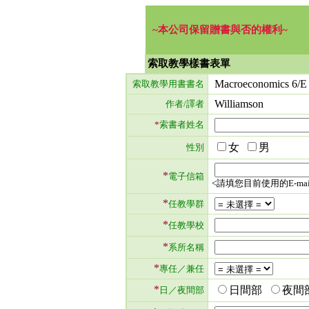
~本公司保留贈書與否的權利~
索取教學樣書表單
Macroeconomics 6/E 2
索取教學用書書名
Williamson
作者/譯者
*
索書者姓名
女
男
性別
*
電子信箱
<請填您目前使用的E-mai
*
任教學群
*
任教學校
*
系所名稱
*
專任／兼任
*
日間部
夜間
日／夜間部