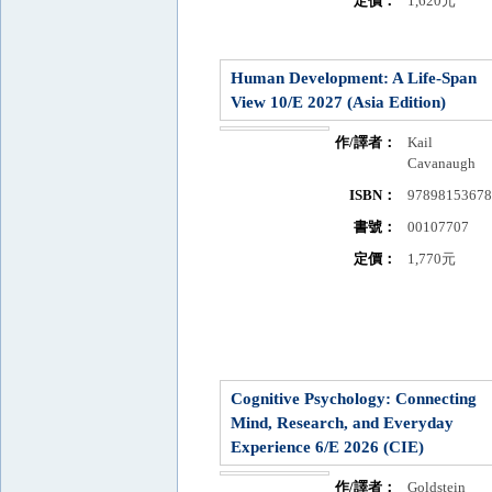
定價：
1,620元
Human Development: A Life-Span
View 10/E 2027 (Asia Edition)
作/譯者：
Kail
Cavanaugh
ISBN：
9789815367
書號：
00107707
定價：
1,770元
Cognitive Psychology: Connecting
Mind, Research, and Everyday
Experience 6/E 2026 (CIE)
作/譯者：
Goldstein