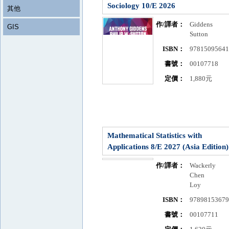
Sociology 10/E 2026
其他
作/譯者：
Giddens
GIS
Sutton
ISBN：
9781509564
書號：
00107718
定價：
1,880元
Mathematical Statistics with
Applications 8/E 2027 (Asia Edition)
作/譯者：
Wackerly
Chen
Loy
ISBN：
9789815367
書號：
00107711