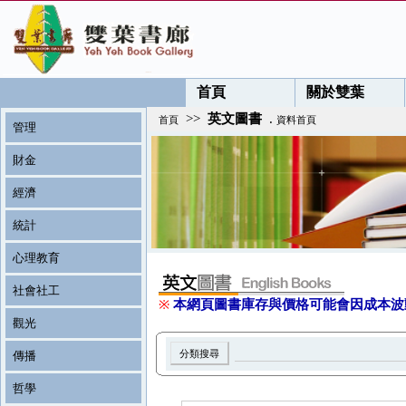
首頁
關於雙葉
>>
英文圖書
.
首頁
資料首頁
管理
財金
經濟
統計
心理教育
社會社工
※
本網頁圖書庫存與價格可能會因成本波
觀光
傳播
哲學