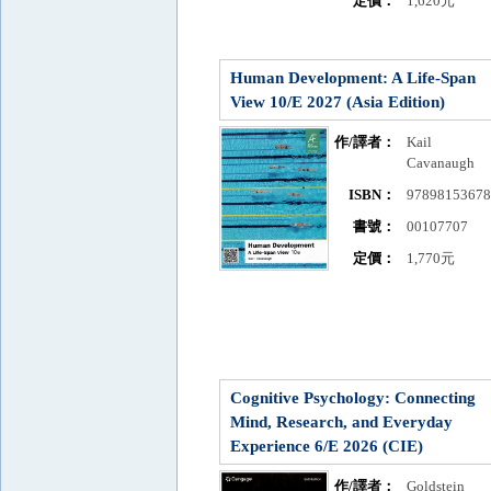
定價：
1,620元
Human Development: A Life-Span
View 10/E 2027 (Asia Edition)
作/譯者：
Kail
Cavanaugh
ISBN：
9789815367
書號：
00107707
定價：
1,770元
Cognitive Psychology: Connecting
Mind, Research, and Everyday
Experience 6/E 2026 (CIE)
作/譯者：
Goldstein