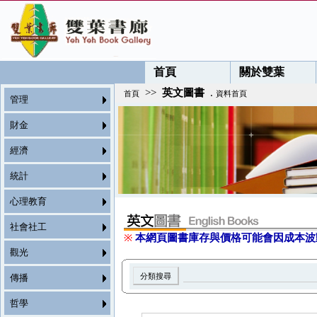
首頁
關於雙葉
>>
英文圖書
.
首頁
資料首頁
管理
財金
經濟
統計
心理教育
社會社工
※
本網頁圖書庫存與價格可能會因成本波
觀光
傳播
哲學