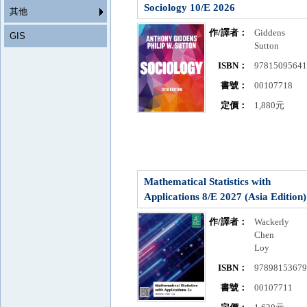
Sociology 10/E 2026
其他
作/譯者：
Giddens
GIS
Sutton
ISBN：
9781509564
書號：
00107718
定價：
1,880元
Mathematical Statistics with
Applications 8/E 2027 (Asia Edition)
作/譯者：
Wackerly
Chen
Loy
ISBN：
9789815367
書號：
00107711