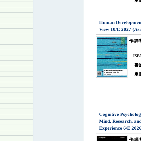
定
Human Development
View 10/E 2027 (Asi
作/譯
IS
書
定
Cognitive Psycholog
Mind, Research, an
Experience 6/E 202
作/譯