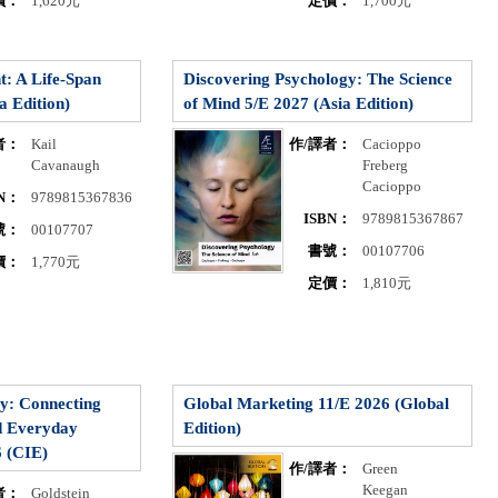
價：
1,620元
定價：
1,700元
: A Life-Span
Discovering Psychology: The Science
a Edition)
of Mind 5/E 2027 (Asia Edition)
者：
Kail
作/譯者：
Cacioppo
Cavanaugh
Freberg
Cacioppo
BN：
9789815367836
ISBN：
9789815367867
號：
00107707
書號：
00107706
價：
1,770元
定價：
1,810元
y: Connecting
Global Marketing 11/E 2026 (Global
d Everyday
Edition)
6 (CIE)
作/譯者：
Green
Keegan
者：
Goldstein