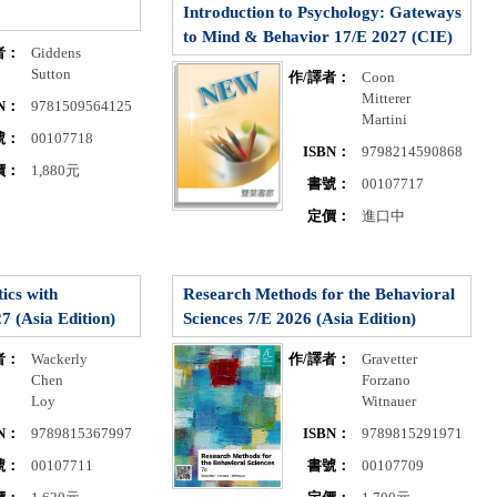
Introduction to Psychology: Gateways
to Mind & Behavior 17/E 2027 (CIE)
者：
Giddens
Sutton
作/譯者：
Coon
Mitterer
BN：
9781509564125
Martini
號：
00107718
ISBN：
9798214590868
價：
1,880元
書號：
00107717
定價：
進口中
ics with
Research Methods for the Behavioral
7 (Asia Edition)
Sciences 7/E 2026 (Asia Edition)
者：
Wackerly
作/譯者：
Gravetter
Chen
Forzano
Loy
Witnauer
BN：
9789815367997
ISBN：
9789815291971
號：
00107711
書號：
00107709