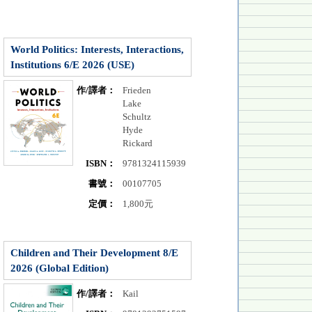
World Politics: Interests, Interactions,
Institutions 6/E 2026 (USE)
作/譯者：
Frieden
Lake
Schultz
Hyde
Rickard
ISBN：
9781324115939
書號：
00107705
定價：
1,800元
Children and Their Development 8/E
2026 (Global Edition)
作/譯者：
Kail