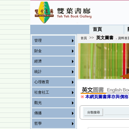
首頁
>>
英文圖書
.
首頁
資料首
管理
財金
經濟
統計
心理教育
社會社工
※
本網頁圖書庫存與價格
觀光
傳播
哲學