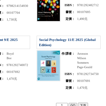
ISBN：
9781292482712
BN：
9798214154930
書號：
00107695
號：
00107704
定價：
1,490元
價：
1,730元
nt 9/E 2025
Social Psychology 11/E 2025 (Global
Edition)
者：
Boyd
作/譯者：
Aronson
Bee
Wilson
Sommers
BN：
9781292740072
Page-Gould
號：
00107692
ISBN：
9781292734750
價：
1,470元
書號：
00107691
定價：
1,470元