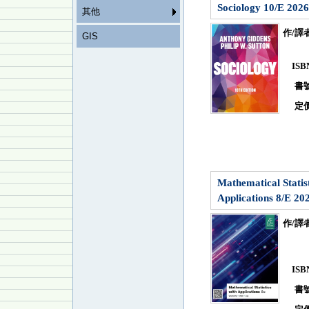
Sociology 10/E 2026
其他
作/譯
GIS
IS
書
定
Mathematical Statist
Applications 8/E 202
作/譯
IS
書