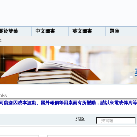
關於雙葉
中文圖書
英文圖書
題庫
頁
可能會因成本波動、國外報價等因素而有所變動，請以來電或傳真等
.清除.