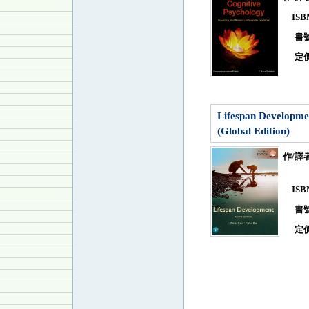
IS
書
定
Lifespan Developme
(Global Edition)
作/譯
IS
書
定