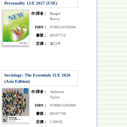
Personality 12/E 2027 (USE)
作/譯者：
Burger
Reevy
ISBN：
9798214159294
書號：
00107712
定價：
進口中
Sociology: The Essentials 11/E 2026
(Asia Edition)
作/譯者：
Andersen
Taylor
ISBN：
9789815292909
書號：
00107708
定價：
1,500元