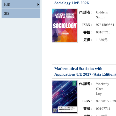
Sociology 10/E 2026
其他
作/譯者：
Giddens
GIS
Sutton
ISBN：
9781509564
書號：
00107718
定價：
1,880元
Mathematical Statistics with
Applications 8/E 2027 (Asia Edition)
作/譯者：
Wackerly
Chen
Loy
ISBN：
9789815367
書號：
00107711