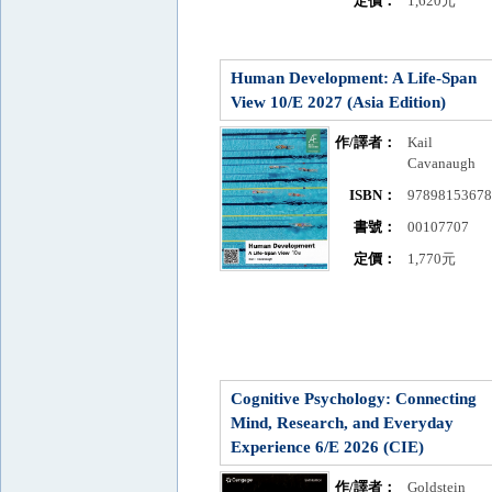
定價：
1,620元
Human Development: A Life-Span
View 10/E 2027 (Asia Edition)
作/譯者：
Kail
Cavanaugh
ISBN：
9789815367
書號：
00107707
定價：
1,770元
Cognitive Psychology: Connecting
Mind, Research, and Everyday
Experience 6/E 2026 (CIE)
作/譯者：
Goldstein