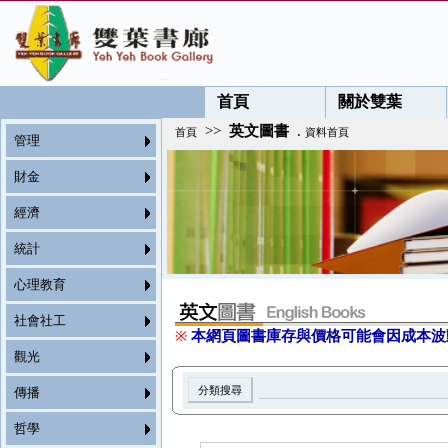
首頁
關於雙葉
>>
英文圖書
.
首頁
資料首頁
管理
財金
經濟
統計
心理教育
社會社工
※
本網頁圖書庫存與價格可能會因成本波
觀光
傳播
哲學