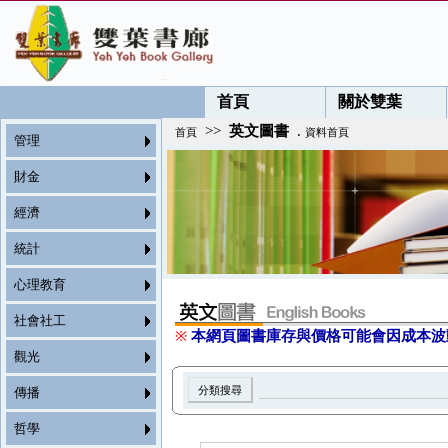
首頁
關於雙葉
>>
英文圖書
.
首頁
資料首頁
管理
財金
經濟
統計
心理教育
社會社工
※
本網頁圖書庫存與價格可能會因成本波
觀光
傳播
哲學