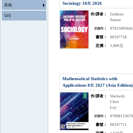
Sociology 10/E 2026
其他
作/譯者：
Giddens
GIS
Sutton
ISBN：
9781509564
書號：
00107718
定價：
1,880元
Mathematical Statistics with
Applications 8/E 2027 (Asia Edition)
作/譯者：
Wackerly
Chen
Loy
ISBN：
9789815367
書號：
00107711