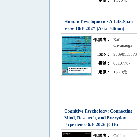
定價：
1,620元
Human Development: A Life-Span
View 10/E 2027 (Asia Edition)
作/譯者：
Kail
Cavanaugh
ISBN：
9789815367
書號：
00107707
定價：
1,770元
Cognitive Psychology: Connecting
Mind, Research, and Everyday
Experience 6/E 2026 (CIE)
作/譯者：
Goldstein