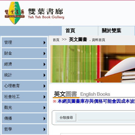
首頁
關於雙葉
>>
英文圖書
.
首頁
資料首頁
管理
財金
經濟
統計
心理教育
社會社工
※
本網頁圖書庫存與價格可能會因成本波
觀光
傳播
哲學