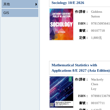
Sociology 10/E 2026
其他
作/譯者：
Giddens
GIS
Sutton
ISBN：
9781509564
書號：
00107718
定價：
1,880元
Mathematical Statistics with
Applications 8/E 2027 (Asia Edition)
作/譯者：
Wackerly
Chen
Loy
ISBN：
9789815367
書號：
00107711