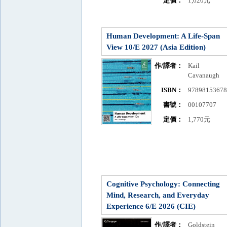
定價：
1,620元
Human Development: A Life-Span
View 10/E 2027 (Asia Edition)
作/譯者：
Kail
Cavanaugh
ISBN：
9789815367
書號：
00107707
定價：
1,770元
Cognitive Psychology: Connecting
Mind, Research, and Everyday
Experience 6/E 2026 (CIE)
作/譯者：
Goldstein