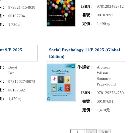
ISBN：
9781292482712
BN：
9798214154930
書號：
00107695
號：
00107704
定價：
1,490元
價：
1,730元
nt 9/E 2025
Social Psychology 11/E 2025 (Global
Edition)
者：
Boyd
作/譯者：
Aronson
Bee
Wilson
Sommers
BN：
9781292740072
Page-Gould
號：
00107692
ISBN：
9781292734750
價：
1,470元
書號：
00107691
定價：
1,470元