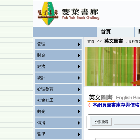
首頁
>>
英文圖書
.
首頁
資料首
管理
財金
經濟
統計
心理教育
社會社工
※
本網頁圖書庫存與價格
觀光
傳播
哲學