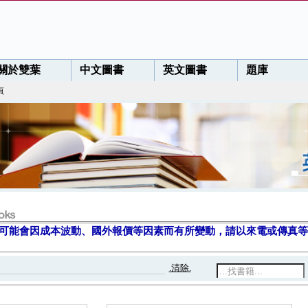
關於雙葉
中文圖書
英文圖書
題庫
頁
可能會因成本波動、國外報價等因素而有所變動，請以來電或傳真等
.清除.