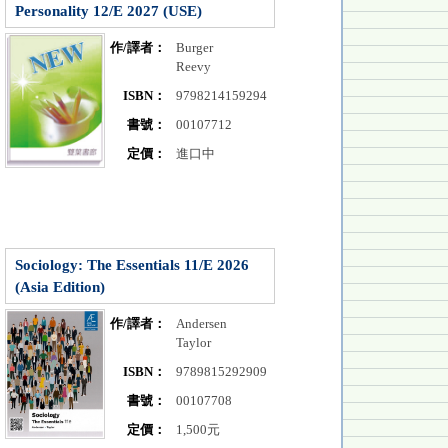
Personality 12/E 2027 (USE)
作/譯者：
Burger
Reevy
ISBN：
9798214159294
書號：
00107712
定價：
進口中
Sociology: The Essentials 11/E 2026
(Asia Edition)
作/譯者：
Andersen
Taylor
ISBN：
9789815292909
書號：
00107708
定價：
1,500元