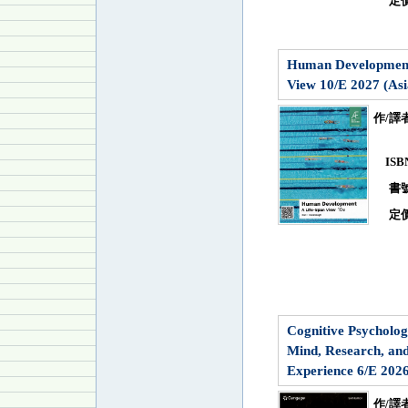
定
Human Development
View 10/E 2027 (Asi
作/譯
IS
書
定
Cognitive Psycholog
Mind, Research, an
Experience 6/E 202
作/譯