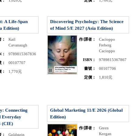
價：
1,620元
定價：
1,700元
: A Life-Span
Discovering Psychology: The Science
a Edition)
of Mind 5/E 2027 (Asia Edition)
者：
Kail
作/譯者：
Cacioppo
Cavanaugh
Freberg
Cacioppo
BN：
9789815367836
ISBN：
9789815367867
號：
00107707
書號：
00107706
價：
1,770元
定價：
1,810元
y: Connecting
Global Marketing 11/E 2026 (Global
d Everyday
Edition)
6 (CIE)
作/譯者：
Green
Keegan
者：
Goldstein