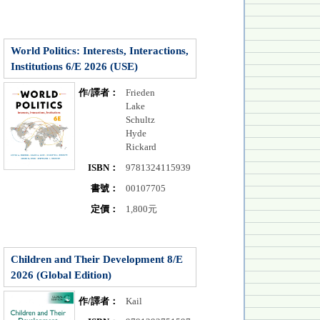
World Politics: Interests, Interactions,
Institutions 6/E 2026 (USE)
作/譯者：
Frieden
Lake
Schultz
Hyde
Rickard
ISBN：
9781324115939
書號：
00107705
定價：
1,800元
Children and Their Development 8/E
2026 (Global Edition)
作/譯者：
Kail