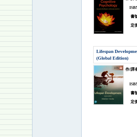
IS
書
定
Lifespan Developme
(Global Edition)
作/譯
IS
書
定