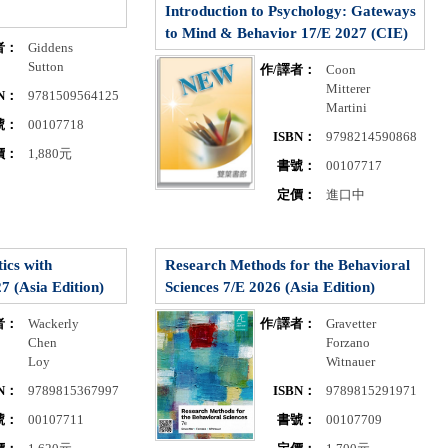
Introduction to Psychology: Gateways
to Mind & Behavior 17/E 2027 (CIE)
者：
Giddens
Sutton
作/譯者：
Coon
Mitterer
BN：
9781509564125
Martini
號：
00107718
ISBN：
9798214590868
價：
1,880元
書號：
00107717
定價：
進口中
ics with
Research Methods for the Behavioral
7 (Asia Edition)
Sciences 7/E 2026 (Asia Edition)
者：
Wackerly
作/譯者：
Gravetter
Chen
Forzano
Loy
Witnauer
BN：
9789815367997
ISBN：
9789815291971
號：
00107711
書號：
00107709