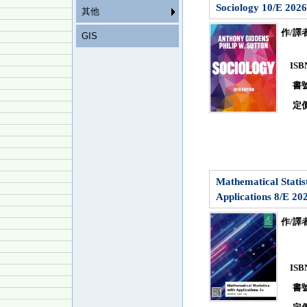
Sociology 10/E 2026
其他
作/譯
GIS
IS
書
定
Mathematical Statist
Applications 8/E 202
作/譯
IS
書