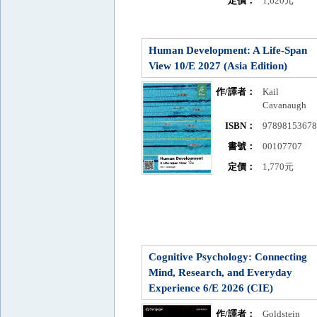
定價：
1,620元
Human Development: A Life-Span
View 10/E 2027 (Asia Edition)
作/譯者：
Kail
Cavanaugh
ISBN：
9789815367
書號：
00107707
定價：
1,770元
Cognitive Psychology: Connecting
Mind, Research, and Everyday
Experience 6/E 2026 (CIE)
作/譯者：
Goldstein