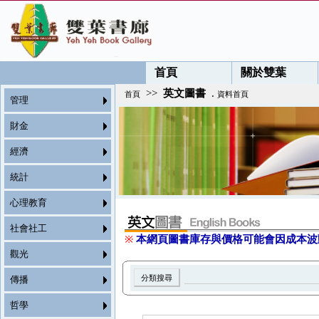
首頁
關於雙葉
>>
英文圖書
.
首頁
資料首頁
管理
財金
經濟
統計
心理教育
社會社工
※
本網頁圖書庫存與價格可能會因成本波
觀光
傳播
哲學