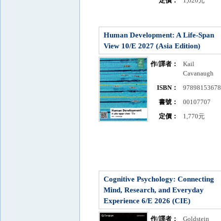
定價：
1,620元
Human Development: A Life-Span
View 10/E 2027 (Asia Edition)
作/譯者：
Kail
Cavanaugh
ISBN：
9789815367
書號：
00107707
定價：
1,770元
Cognitive Psychology: Connecting
Mind, Research, and Everyday
Experience 6/E 2026 (CIE)
作/譯者：
Goldstein