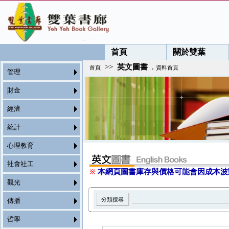
首頁
關於雙葉
>>
英文圖書
.
首頁
資料首頁
管理
財金
經濟
統計
心理教育
社會社工
※
本網頁圖書庫存與價格可能會因成本波
觀光
傳播
哲學