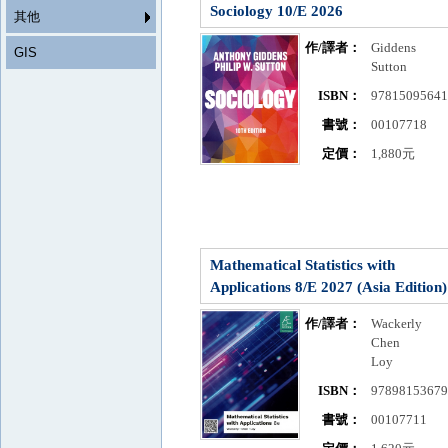
Sociology 10/E 2026
其他
作/譯者：
Giddens
GIS
Sutton
ISBN：
9781509564
書號：
00107718
定價：
1,880元
Mathematical Statistics with
Applications 8/E 2027 (Asia Edition)
作/譯者：
Wackerly
Chen
Loy
ISBN：
9789815367
書號：
00107711