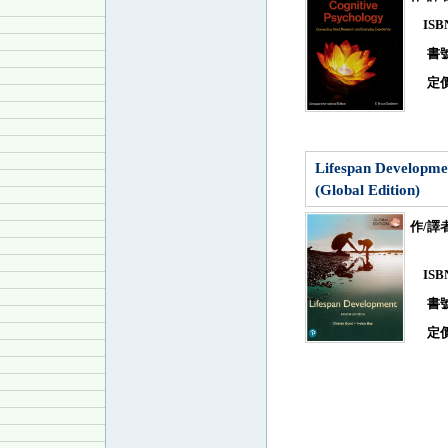
IS
書
定
Lifespan Developme
(Global Edition)
作/譯
IS
書
定