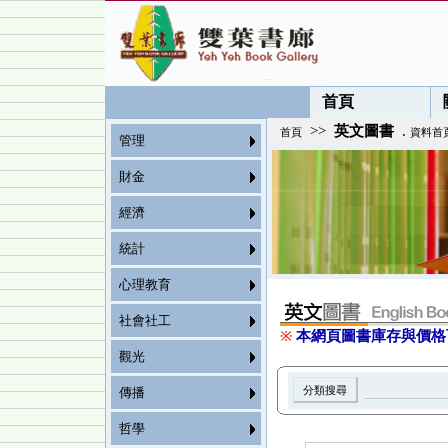
首頁
>>
英文圖書
.
首頁
資料首
管理
財金
經濟
統計
心理教育
社會社工
※
本網頁圖書庫存與價格
觀光
傳播
哲學