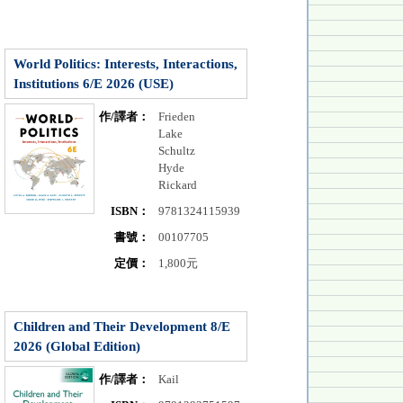
World Politics: Interests, Interactions,
Institutions 6/E 2026 (USE)
作/譯者：
Frieden
Lake
Schultz
Hyde
Rickard
ISBN：
9781324115939
書號：
00107705
定價：
1,800元
Children and Their Development 8/E
2026 (Global Edition)
作/譯者：
Kail