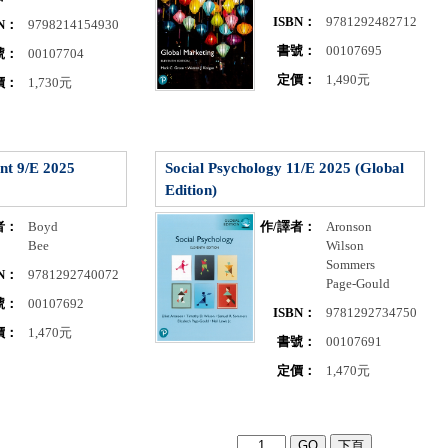
ISBN：
9781292482712
BN：
9798214154930
書號：
00107695
號：
00107704
定價：
1,490元
價：
1,730元
nt 9/E 2025
Social Psychology 11/E 2025 (Global
Edition)
者：
Boyd
作/譯者：
Aronson
Bee
Wilson
Sommers
BN：
9781292740072
Page-Gould
號：
00107692
ISBN：
9781292734750
價：
1,470元
書號：
00107691
定價：
1,470元