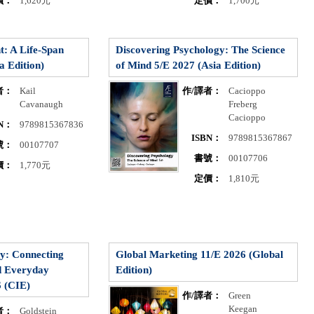
價：
1,620元
定價：
1,700元
: A Life-Span
Discovering Psychology: The Science
a Edition)
of Mind 5/E 2027 (Asia Edition)
者：
Kail
作/譯者：
Cacioppo
Cavanaugh
Freberg
Cacioppo
BN：
9789815367836
ISBN：
9789815367867
號：
00107707
書號：
00107706
價：
1,770元
定價：
1,810元
y: Connecting
Global Marketing 11/E 2026 (Global
d Everyday
Edition)
6 (CIE)
作/譯者：
Green
Keegan
者：
Goldstein