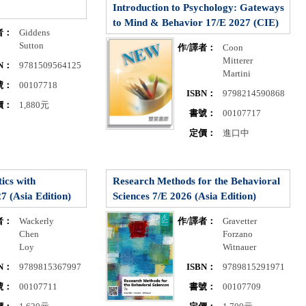
Introduction to Psychology: Gateways
to Mind & Behavior 17/E 2027 (CIE)
者：
Giddens
Sutton
作/譯者：
Coon
Mitterer
BN：
9781509564125
Martini
號：
00107718
ISBN：
9798214590868
價：
1,880元
書號：
00107717
定價：
進口中
ics with
Research Methods for the Behavioral
7 (Asia Edition)
Sciences 7/E 2026 (Asia Edition)
者：
Wackerly
作/譯者：
Gravetter
Chen
Forzano
Loy
Witnauer
BN：
9789815367997
ISBN：
9789815291971
號：
00107711
書號：
00107709