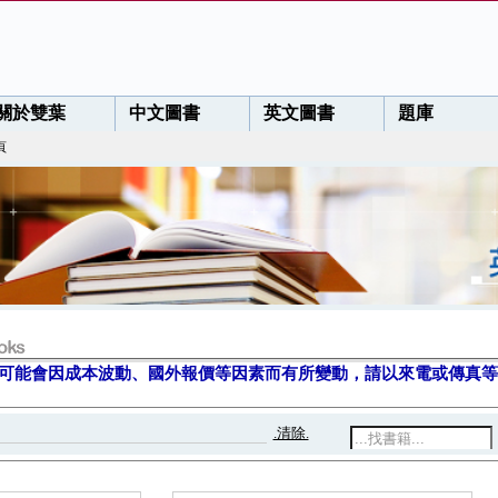
關於雙葉
中文圖書
英文圖書
題庫
頁
可能會因成本波動、國外報價等因素而有所變動，請以來電或傳真等
.清除.