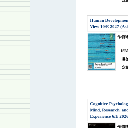
定
Human Development
View 10/E 2027 (Asi
作/譯
IS
書
定
Cognitive Psycholog
Mind, Research, an
Experience 6/E 202
作/譯