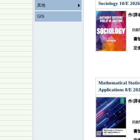
Sociology 10/E 2026
其他
作/譯
GIS
IS
書
定
Mathematical Statist
Applications 8/E 202
作/譯
IS
書