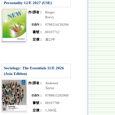
Personality 12/E 2027 (USE)
作/譯者：
Burger
Reevy
ISBN：
9798214159294
書號：
00107712
定價：
進口中
Sociology: The Essentials 11/E 2026
(Asia Edition)
作/譯者：
Andersen
Taylor
ISBN：
9789815292909
書號：
00107708
定價：
1,500元