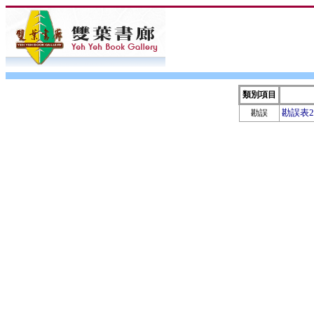
類別項目
勘誤表20
勘誤